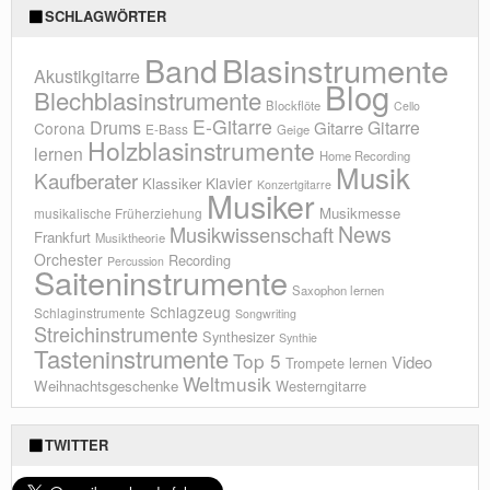
SCHLAGWÖRTER
Blasinstrumente
Band
Akustikgitarre
Blog
Blechblasinstrumente
Blockflöte
Cello
E-Gitarre
Drums
Gitarre
Gitarre
Corona
E-Bass
Geige
Holzblasinstrumente
lernen
Home Recording
Musik
Kaufberater
Klavier
Klassiker
Konzertgitarre
Musiker
Musikmesse
musikalische Früherziehung
News
Musikwissenschaft
Frankfurt
Musiktheorie
Orchester
Recording
Percussion
Saiteninstrumente
Saxophon lernen
Schlagzeug
Schlaginstrumente
Songwriting
Streichinstrumente
Synthesizer
Synthie
Tasteninstrumente
Top 5
Video
Trompete lernen
Weltmusik
Weihnachtsgeschenke
Westerngitarre
TWITTER