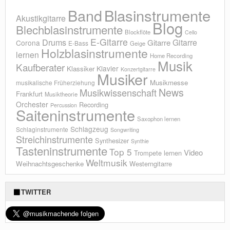
Blasinstrumente
Band
Akustikgitarre
Blog
Blechblasinstrumente
Blockflöte
Cello
E-Gitarre
Drums
Gitarre
Gitarre
Corona
E-Bass
Geige
Holzblasinstrumente
lernen
Home Recording
Musik
Kaufberater
Klavier
Klassiker
Konzertgitarre
Musiker
Musikmesse
musikalische Früherziehung
News
Musikwissenschaft
Frankfurt
Musiktheorie
Orchester
Recording
Percussion
Saiteninstrumente
Saxophon lernen
Schlagzeug
Schlaginstrumente
Songwriting
Streichinstrumente
Synthesizer
Synthie
Tasteninstrumente
Top 5
Video
Trompete lernen
Weltmusik
Weihnachtsgeschenke
Westerngitarre
TWITTER