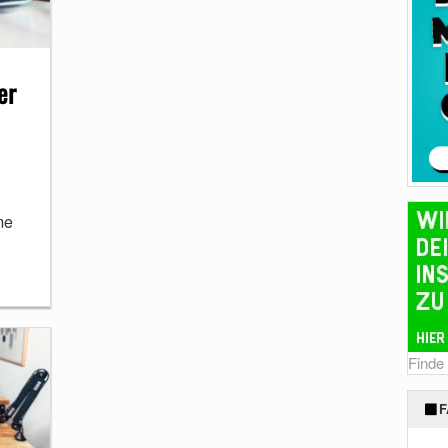
er
me
Finde
F