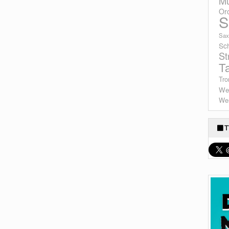
Mu
Or
S
Sax
Sc
St
T
Tro
We
Wes
T