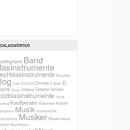
Scho
CHLAGWÖRTER
Band
ustikgitarre
lasinstrumente
lechblasinstrumente
Blockflöte
log
E-
Drums
Corona
E-Bass
Cello
tarre
Gitarre lernen
Gitarre
Geige
olzblasinstrumente
Home
Kaufberater
Klavier
Klassiker
ording
Musik
musikalische
ertgitarre
Musiker
Musikmesse
herziehung
nkfurt
Musiktheorie