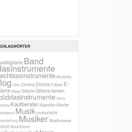
Scho
CHLAGWÖRTER
Band
ustikgitarre
lasinstrumente
lechblasinstrumente
Blockflöte
log
E-
Drums
Corona
E-Bass
Cello
tarre
Gitarre lernen
Gitarre
Geige
olzblasinstrumente
Home
Kaufberater
Klavier
Klassiker
ording
Musik
musikalische
ertgitarre
Musiker
Musikmesse
herziehung
nkfurt
Musiktheorie