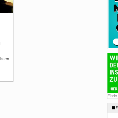
h
lsten
Finde
F