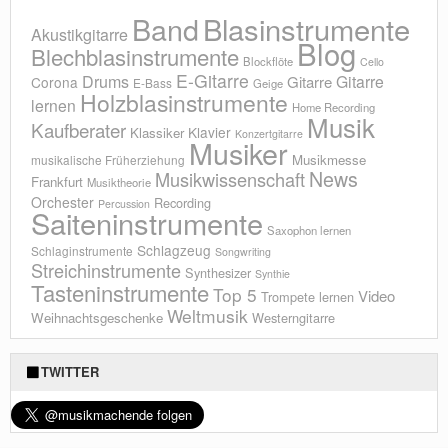
Blasinstrumente
Band
Akustikgitarre
Blog
Blechblasinstrumente
Blockflöte
Cello
E-Gitarre
Drums
Gitarre
Gitarre
Corona
E-Bass
Geige
Holzblasinstrumente
lernen
Home Recording
Musik
Kaufberater
Klavier
Klassiker
Konzertgitarre
Musiker
Musikmesse
musikalische Früherziehung
News
Musikwissenschaft
Frankfurt
Musiktheorie
Orchester
Recording
Percussion
Saiteninstrumente
Saxophon lernen
Schlagzeug
Schlaginstrumente
Songwriting
Streichinstrumente
Synthesizer
Synthie
Tasteninstrumente
Top 5
Video
Trompete lernen
Weltmusik
Weihnachtsgeschenke
Westerngitarre
TWITTER