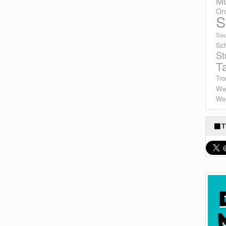
Mu
Or
S
Sax
Sc
St
T
Tro
We
Wes
T