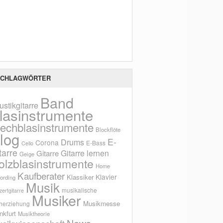
Scho
CHLAGWÖRTER
Band
ustikgitarre
lasinstrumente
lechblasinstrumente
Blockflöte
log
E-
Drums
Corona
E-Bass
Cello
tarre
Gitarre lernen
Gitarre
Geige
olzblasinstrumente
Home
Kaufberater
Klavier
Klassiker
ording
Musik
musikalische
ertgitarre
Musiker
Musikmesse
herziehung
nkfurt
Musiktheorie