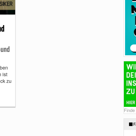
nd
ound
aben
 ist
ock zu
Finde
F