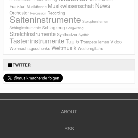
News
Musikwissenschaft
Frankfurt
Musiktheorie
Orchester
Recording
Percussion
Saiteninstrumente
Saxophon lernen
Schlagzeug
Schlaginstrumente
Songwriting
Streichinstrumente
Synthesizer
Synthie
Tasteninstrumente
Top 5
Video
Trompete lernen
Weltmusik
Weihnachtsgeschenke
Westerngitarre
TWITTER
ABOUT
RSS