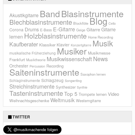
Blasinstrumente
Band
Akustikgitarre
Blog
Blechblasinstrumente
Blockflöte
Cello
E-Gitarre
Drums
Gitarre
Gitarre
Corona
E-Bass
Geige
Holzblasinstrumente
lernen
Home Recording
Musik
Kaufberater
Klavier
Klassiker
Konzertgitarre
Musiker
Musikmesse
musikalische Früherziehung
News
Musikwissenschaft
Frankfurt
Musiktheorie
Orchester
Recording
Percussion
Saiteninstrumente
Saxophon lernen
Schlagzeug
Schlaginstrumente
Songwriting
Streichinstrumente
Synthesizer
Synthie
Tasteninstrumente
Top 5
Video
Trompete lernen
Weltmusik
Weihnachtsgeschenke
Westerngitarre
TWITTER