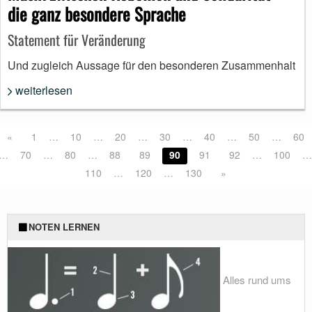
die ganz besondere Sprache
Statement für Veränderung
Und zugleich Aussage für den besonderen Zusammenhalt
weiterlesen
«
1
…
10
…
20
…
30
…
40
…
50
…
60
…
70
…
80
…
88
89
90
91
92
…
100
…
110
…
120
…
130
»
NOTEN LERNEN
Alles rund ums