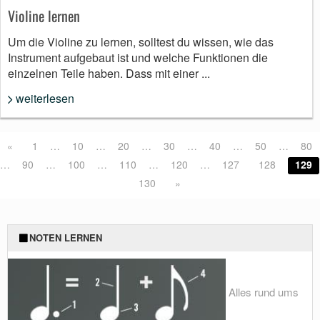
Violine lernen
Um die Violine zu lernen, solltest du wissen, wie das
Instrument aufgebaut ist und welche Funktionen die
einzelnen Teile haben. Dass mit einer ...
weiterlesen
«
1
…
10
…
20
…
30
…
40
…
50
…
80
…
90
…
100
…
110
…
120
…
127
128
129
130
»
NOTEN LERNEN
Alles rund ums