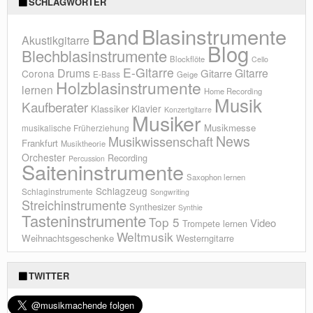
SCHLAGWÖRTER
Blasinstrumente
Band
Akustikgitarre
Blog
Blechblasinstrumente
Blockflöte
Cello
E-Gitarre
Drums
Gitarre
Gitarre
Corona
E-Bass
Geige
Holzblasinstrumente
lernen
Home Recording
Musik
Kaufberater
Klavier
Klassiker
Konzertgitarre
Musiker
Musikmesse
musikalische Früherziehung
News
Musikwissenschaft
Frankfurt
Musiktheorie
Orchester
Recording
Percussion
Saiteninstrumente
Saxophon lernen
Schlagzeug
Schlaginstrumente
Songwriting
Streichinstrumente
Synthesizer
Synthie
Tasteninstrumente
Top 5
Video
Trompete lernen
Weltmusik
Weihnachtsgeschenke
Westerngitarre
TWITTER