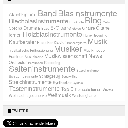
Blasinstrumente
Band
Akustikgitarre
Blog
Blechblasinstrumente
Blockflöte
Cello
E-Gitarre
Drums
Gitarre
Gitarre
Corona
E-Bass
Geige
Holzblasinstrumente
lernen
Home Recording
Musik
Kaufberater
Klavier
Klassiker
Konzertgitarre
Musiker
Musikmesse
musikalische Früherziehung
News
Musikwissenschaft
Frankfurt
Musiktheorie
Orchester
Recording
Percussion
Saiteninstrumente
Saxophon lernen
Schlagzeug
Schlaginstrumente
Songwriting
Streichinstrumente
Synthesizer
Synthie
Tasteninstrumente
Top 5
Video
Trompete lernen
Weltmusik
Weihnachtsgeschenke
Westerngitarre
TWITTER