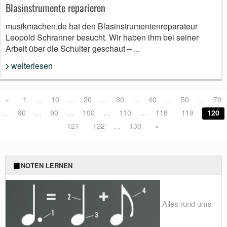
Blasinstrumente reparieren
musikmachen.de hat den Blasinstrumentenreparateur
Leopold Schranner besucht. Wir haben ihm bei seiner
Arbeit über die Schulter geschaut – ...
weiterlesen
«
1
…
10
…
20
…
30
…
40
…
50
…
70
…
80
…
90
…
100
…
110
…
118
119
120
121
122
…
130
»
NOTEN LERNEN
Alles rund ums