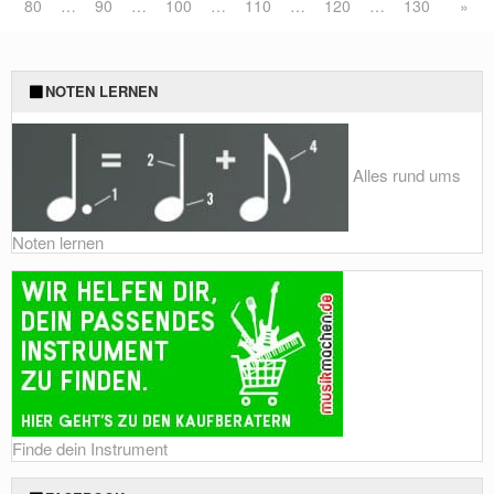
80
…
90
…
100
…
110
…
120
…
130
»
NOTEN LERNEN
Alles rund ums
Noten lernen
Finde dein Instrument