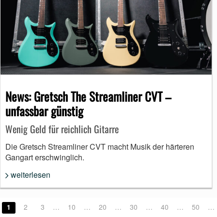
News: Gretsch The Streamliner CVT –
unfassbar günstig
Wenig Geld für reichlich Gitarre
Die Gretsch Streamliner CVT macht Musik der härteren
Gangart erschwinglich.
weiterlesen
1
2
3
…
10
…
20
…
30
…
40
…
50
…