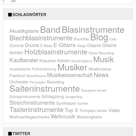
SCHLAGWÖRTER
Blasinstrumente
Band
Akustikgitarre
Blog
Blechblasinstrumente
Blockflöte
Cello
E-Gitarre
Drums
Gitarre
Gitarre
Corona
E-Bass
Geige
Holzblasinstrumente
lernen
Home Recording
Musik
Kaufberater
Klavier
Klassiker
Konzertgitarre
Musiker
Musikmesse
musikalische Früherziehung
News
Musikwissenschaft
Frankfurt
Musiktheorie
Orchester
Recording
Percussion
Saiteninstrumente
Saxophon lernen
Schlagzeug
Schlaginstrumente
Songwriting
Streichinstrumente
Synthesizer
Synthie
Tasteninstrumente
Top 5
Video
Trompete lernen
Weltmusik
Weihnachtsgeschenke
Westerngitarre
TWITTER